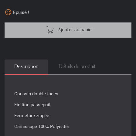
sentiment_dissatisfied
Épuisé !
Ajouter au panier
Description
Détails du produit
Coussin double faces
Finition passepoil
Fermeture zippée
Garnissage 100% Polyester