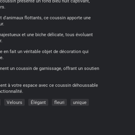
coussin présente un fond bleu nuit captivant,
rs.
et d'animaux flottants, ce coussin apporte une
ur.
ajestueux et une biche délicate, tous évoluant
r.
 en fait un véritable objet de décoration qui
e.
ment un coussin de garnissage, offrant un soutien
ment à votre espace avec ce coussin déhoussable
nctionnalité.
Velours
Élégant
fleuri
unique