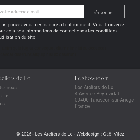
us pouvez vous désinscrire à tout moment. Vous trouverez
ur cela nos informations de contact dans les conditions
utilisation du site.
Enim quis fugiat consequat elit minim nisi eu occaecat
caecat deserunt aliquip nisi ex deserunt.
teliers de Lo
Le showroom
Les Ateliers de Lo
tez-nous
4 Avenue Peyrevidal
 site
09400 Tarascon-sur-Ariège
ns
France
© 2026 - Les Ateliers de Lo - Webdesign :
Gaël Vilez