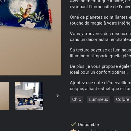
Avec sa thématique lunaire, ce 
évoquant l'immensité de l'unive
Orné de planètes scintillantes 
touche de magie à votre intérie
Vous y trouverez des oiseaux m
dans un décor astral enchanteu
Sa texture soyeuse et lumineuse
illuminera n'importe quelle pièc
De plus, je vous propose égale
idéal pour un confort optimal.
Ajoutez une note d'émerveille
unique, alliant esthétique et fo

Chic
Lumineux
Coloré
check
Disponible