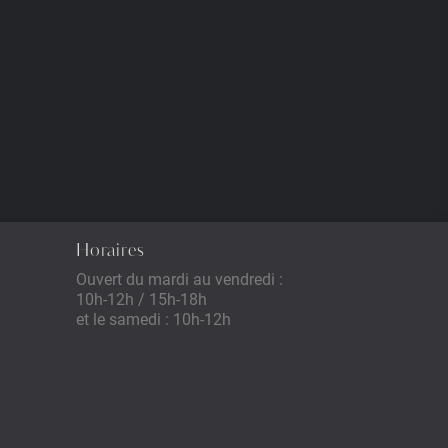
Horaires
Ouvert du mardi au vendredi :
10h-12h / 15h-18h
et le samedi : 10h-12h