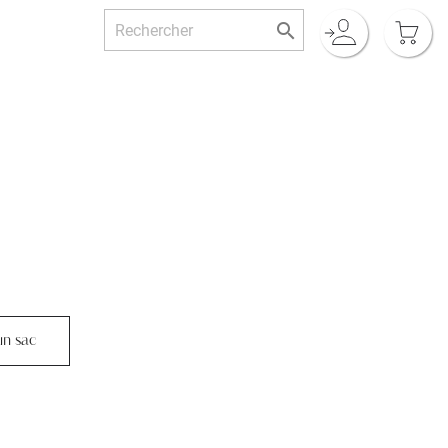

un sac