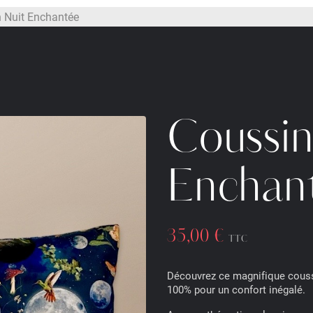
 Nuit Enchantée
Coussin
Enchan
35,00 €
TTC
Découvrez ce magnifique couss
100% pour un confort inégalé.