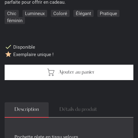
parfaite pour offrir en cadeau.
Chic
Lumineux
Coloré
Élégant
Pratique
féminin
check
Disponible
star
Exemplaire unique !
Ajouter au panier
Description
Détails du produit
Pochette plate en tissu velours